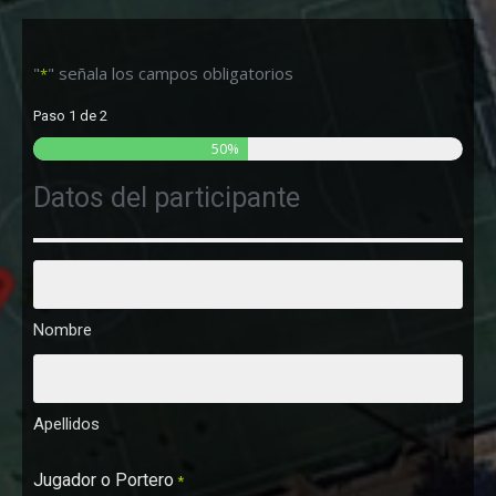
"
" señala los campos obligatorios
*
Paso
1
de
2
50%
Datos del participante
Nombre
*
Nombre
Apellidos
Jugador o Portero
*