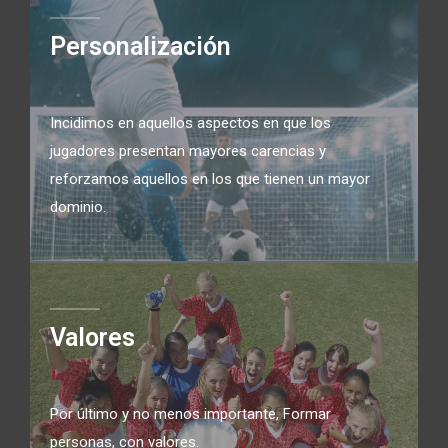
Personalización
Incidimos en aquellos aspectos en que los
jugadores presentan mayores carencias y
reforzamos aquellos en los que tienen un mayor
dominio.
Valores
Por último y no menos importante, Formar
personas, con valores.